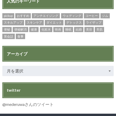
人気のキーワード
pickup
おすすめ
アンチエイジング
ウェディング
コーヒー
ジム
スキルアップ
スキンケア
ダイエット
デトックス
ライザップ
便秘
便秘解消
健康
化粧水
映画
睡眠
結婚
美容
美肌
英会話
食事
アーカイブ
twitter
@mederuwaさんのツイート