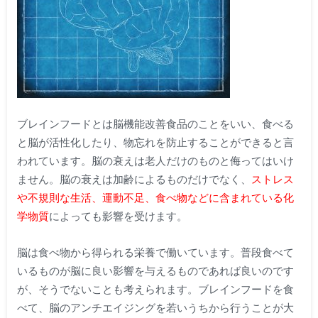
ブレインフードとは脳機能改善食品のことをいい、食べる
と脳が活性化したり、物忘れを防止することができると言
われています。脳の衰えは老人だけのものと侮ってはいけ
ません。脳の衰えは加齢によるものだけでなく、
ストレス
や不規則な生活、運動不足、食べ物などに含まれている化
学物質
によっても影響を受けます。
脳は食べ物から得られる栄養で働いています。普段食べて
いるものが脳に良い影響を与えるものであれば良いのです
が、そうでないことも考えられます。ブレインフードを食
べて、脳のアンチエイジングを若いうちから行うことが大