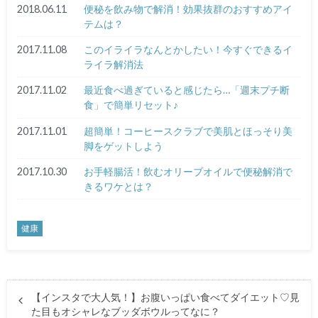
2018.06.11
便秘を飲み物で解消！効果抜群のおすすめアイ
テムは？
2017.11.08
このイライラなんとかしたい！今すぐできるイ
ライラ解消法
2017.11.02
最近食べ過ぎていると感じたら…「週末プチ断
食」で簡単リセット♪
2017.11.01
超簡単！コーヒースクラブで美肌とほっそり美
脚をゲットしよう
2017.10.30
お手軽腸活！飲むオリーブオイルで便秘解消で
きるワケとは？
健康
【インスタで大人気！】お腹いっぱい食べてダイエット♡見
た目もオシャレなブッダボウルってなに？