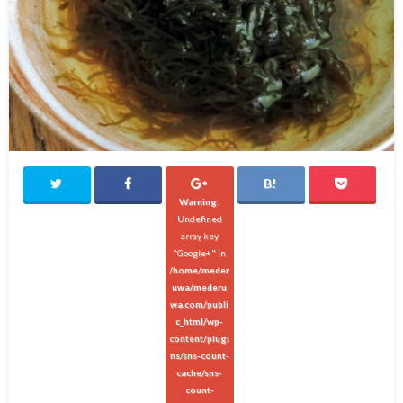
Warning
:
Undefined
array key
"Google+" in
/home/meder
uwa/mederu
wa.com/publi
c_html/wp-
content/plugi
ns/sns-count-
cache/sns-
count-