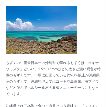
もずくの生産量日本一の沖縄県で獲れるもずくは「オキナ
ワモズク」といい、1.5〜3.5mmほどの太さと濃い褐色が特
徴のもずくです。市場に出回っている約90％以上が沖縄県
産のもずくで、沖縄料理店ではゴーヤや島豆腐、海ブドウ
などと並んでヘルシー食材の看板メニューの一つにもなっ
ています。
沖縄県では三杯酢で食べる海苔という意味で、「スヌイ」