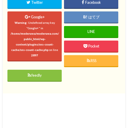
Twitter
Facebook
Google+
はてブ
Warning
: Undefined array key
"Google+" in
LINE
/home/mederuwa/mederuwa.com/
public_html/wp-
content/plugins/sns-count-
Pocket
cache/sns-count-cache.php
on line
2897
RSS
feedly