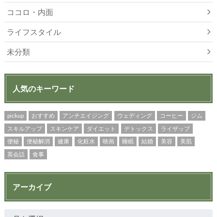
ココロ・内面
ライフスタイル
未分類
人気のキーワード
pickup
おすすめ
アンチエイジング
ウェディング
コーヒー
ジム
スキルアップ
スキンケア
ダイエット
デトックス
ライザップ
便秘
便秘解消
健康
化粧水
映画
睡眠
結婚
美容
美肌
英会話
食事
アーカイブ