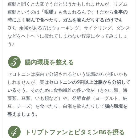
運動と聞くと大変そうだと思うかもしれませんが、リズム
運動というのは
「咀嚼」
も含まれるんです！だから
食事の
時によく噛んで食べたり、ガムを噛んだりするだけでも
OK。
余裕がある方はウォーキング、サイクリング、ダンス
などをヘトヘトに疲れてしまわない程度にやってみましょ
う♪
腸内環境を整える
セロトニンは脳内で分泌されるという認識の方が多いかも
しれませんが、実は
セロトニンの9割以上は腸から分泌して
いる
そう。そのために食物繊維の多い食材（きのこ類、海
藻類、豆類、いも類など）や、発酵食品（ヨーグルト、納
豆、チーズ）を食べたり、白湯を飲んだりして
腸内環境を
整えましょう。
トリプトファンとビタミンB6を摂る