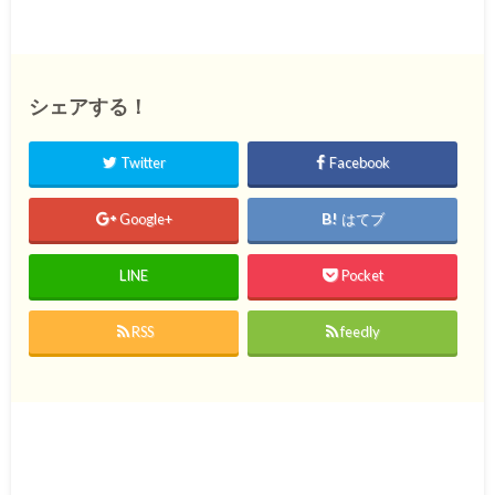
シェアする！
Twitter
Facebook
Google+
はてブ
LINE
Pocket
RSS
feedly