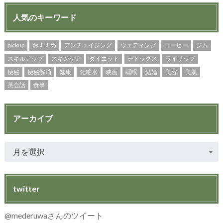
人気のキーワード
pickup
おすすめ
アンチエイジング
ウェディング
コーヒー
ジム
スキルアップ
スキンケア
ダイエット
デトックス
ライザップ
便秘
便秘解消
健康
化粧水
映画
睡眠
結婚
美容
美肌
英会話
食事
アーカイブ
twitter
@mederuwaさんのツイート