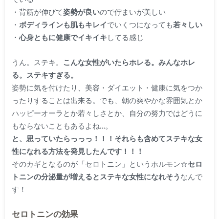
・背筋が伸びて
姿勢が良い
ので佇まいが美しい
・
ボディラインも肌もキレイ
でいくつになっても
若々しい
・
心身ともに健康でイキイキ
してる感じ
うん。ステキ。
こんな女性がいたらホレる。みんなホレ
る。ステキすぎる。
姿勢に気を付けたり、美容・ダイエット・健康に気をつか
ったりすることは出来る。でも、朝の爽やかな雰囲気とか
ハッピーオーラとか若々しさとか、自分の努力ではどうに
もならないこともあるよね…。
と、思っていたらっっっ！！！それらも含めてステキな女
性になれる方法を発見したんです！！！
そのカギとなるのが
「セロトニン」
というホルモン☆
セロ
トニンの分泌量が増えるとステキな女性になれそう
なんで
す！
セロトニンの効果