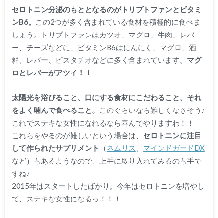
セロトニン分泌のもととなるのがトリプトファンとビタミ
ンB6。
この2つが多く含まれている食材を積極的に食べま
しょう。トリプトファンはカツオ、マグロ、牛肉、レバ
ー、チーズなどに、ビタミンB6はにんにく、マグロ、酒
粕、レバー、ピスタチオなどに多く含まれています。
マグ
ロとレバーがアツイ！！
太陽光を浴びること、口にする食材にこだわること、それ
をよく噛んで食べること。
このぐらいなら難しくなさそう♪
これでステキな女性になれるなら喜んでやりますわ！！
これらをやるのが難しいという場合は、
セロトニンに注目
して作られたサプリメント
（
ネムリス
、
マインドガードDX
など）もあるようなので、上手に取り入れてみるのも手で
すね♪
2015年はスタートしたばかり。今年は
セロトニンを増やし
て、ステキな女性になるっ！！！