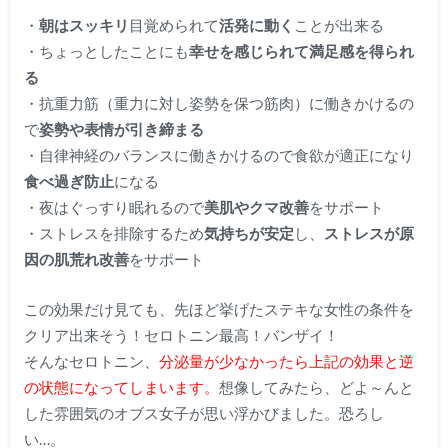
・
朝はスッキリ
目覚められて
活発に動く
ことが出来る
・ちょっとしたことにも
幸せを感じられて満足感を得られ
る
・抗重力筋（重力に対し姿勢を保つ筋肉）に働きかけるの
で
姿勢や表情が引き締まる
・自律神経のバランスに働きかけるので食欲が適正になり
食べ過ぎ防止
になる
・夜はぐっすり眠れるので
美肌やクマ改善
をサポート
・ストレスを排除するため
気持ちが安定
し、
ストレスが原
因の肌荒れ改善
をサポート
この効果だけ見ても、先ほど挙げたステキな女性の条件を
クリア出来そう！セロトニン最高！バンザイ！
そんなセロトニン、
分泌量が少なかったら上記の効果と逆
の状態になってしまいます。
想像してみたら、どよ～んと
した雰囲気のオブス女子が思い浮かびました。恐ろし
い…。