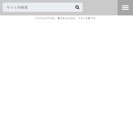
ココロもカラダも。魅力をかさねる。ワタシを愛でる。