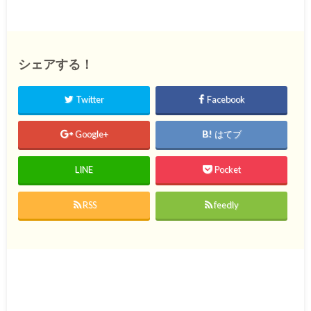
シェアする！
Twitter
Facebook
Google+
はてブ
LINE
Pocket
RSS
feedly