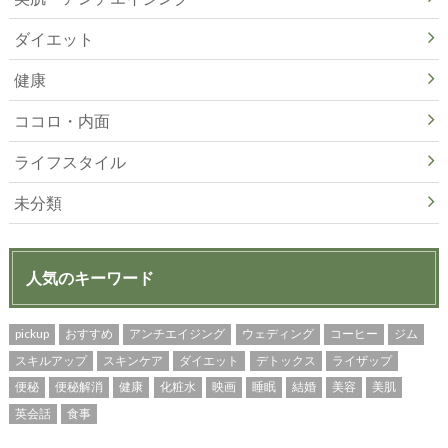
ダイエット
健康
ココロ・内面
ライフスタイル
未分類
人気のキーワード
pickup
おすすめ
アンチエイジング
ウェディング
コーヒー
ジム
スキルアップ
スキンケア
ダイエット
デトックス
ライザップ
便秘
便秘解消
健康
化粧水
映画
睡眠
結婚
美容
美肌
英会話
食事