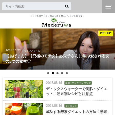
ココロもカラダも。魅力をかさねる。ワタシを愛でる。
PICK UP!
2016.11.22
ライフスタイル
【あげまん】【究極のモテ女】紗栄子さんに学ぶ愛される女
の5つの秘密♡
2018.08.16
美肌・アンチエイジング
デトックスウォーターで美肌・ダイエ
ット！効果別レシピと注意点
2018.08.16
ダイエット
成功する酵素ダイエットの方法！効果