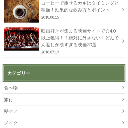
コーヒーで痩せるカギはタイミングと
種類！効果的な飲み方とポイント
2018.08.15
映画好きが集まる映画サイトで☆4.0
以上獲得！！絶対に外さない！どんで
ん返しが凄すぎる映画30選
2018.07.19
カテゴリー
食べ物
旅行
髪ケア
メイク