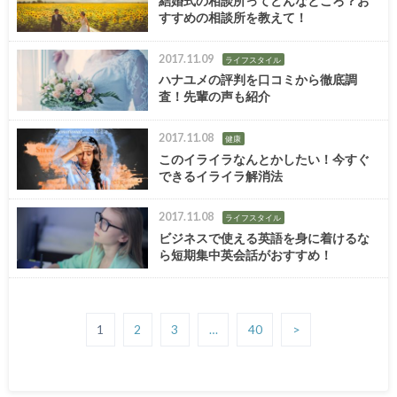
結婚式の相談所ってどんなところ？お
すすめの相談所を教えて！
2017.11.09
ライフスタイル
ハナユメの評判を口コミから徹底調
査！先輩の声も紹介
2017.11.08
健康
このイライラなんとかしたい！今すぐ
できるイライラ解消法
2017.11.08
ライフスタイル
ビジネスで使える英語を身に着けるな
ら短期集中英会話がおすすめ！
1
2
3
…
40
>