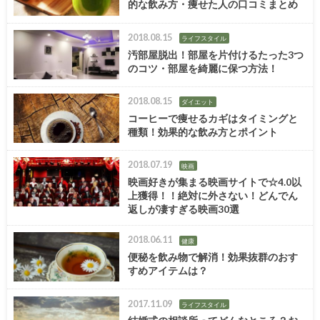
的な飲み方・痩せた人の口コミまとめ
2018.08.15
ライフスタイル
汚部屋脱出！部屋を片付けるたった3つ
のコツ・部屋を綺麗に保つ方法！
2018.08.15
ダイエット
コーヒーで痩せるカギはタイミングと
種類！効果的な飲み方とポイント
2018.07.19
映画
映画好きが集まる映画サイトで☆4.0以
上獲得！！絶対に外さない！どんでん
返しが凄すぎる映画30選
2018.06.11
健康
便秘を飲み物で解消！効果抜群のおす
すめアイテムは？
2017.11.09
ライフスタイル