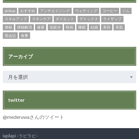
pickup
おすすめ
アンチエイジング
ウェディング
コーヒー
ジム
スキルアップ
スキンケア
ダイエット
デトックス
ライザップ
便秘
便秘解消
健康
化粧水
映画
睡眠
結婚
美容
美肌
英会話
食事
アーカイブ
twitter
@mederuwaさんのツイート
lapilapi -ラピラピ-