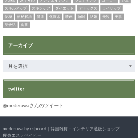
pickup
おすすめ
アンチエイジング
ウェディング
コーヒー
ジム
スキルアップ
スキンケア
ダイエット
デトックス
ライザップ
便秘
便秘解消
健康
化粧水
映画
睡眠
結婚
美容
美肌
英会話
食事
アーカイブ
twitter
@mederuwaさんのツイート
mederuwa by rripcord｜韓国雑貨・インテリア通販ショップ
痩身エステベイビー