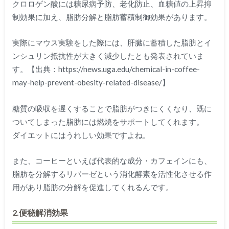
クロロゲン酸には糖尿病予防、老化防止、血糖値の上昇抑
制効果に加え、脂肪分解と脂肪蓄積制御効果があります。
実際にマウス実験をした際には、肝臓に蓄積した脂肪とイ
ンシュリン抵抗性が大きく減少したとも発表されていま
す。【出典：https://news.uga.edu/chemical-in-coffee-
may-help-prevent-obesity-related-disease/】
糖質の吸収を遅くすることで脂肪がつきにくくなり、既に
ついてしまった脂肪には燃焼をサポートしてくれます。
ダイエットにはうれしい効果ですよね。
また、コーヒーといえば代表的な成分・カフェインにも、
脂肪を分解するリパーゼという消化酵素を活性化させる作
用があり脂肪の分解を促進してくれるんです。
2.便秘解消効果