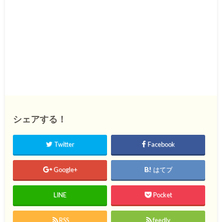
シェアする！
Twitter
Facebook
Google+
はてブ
LINE
Pocket
RSS
feedly