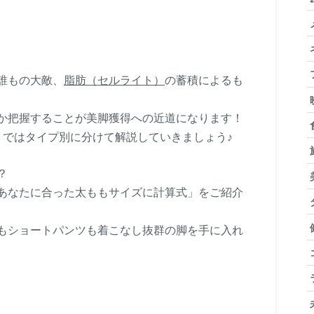
誰もの大敵、
脂肪（セルライト）
の蓄積によるも
か把握することが
美脚獲得
への近道になります！
」
ではタイプ別に分けて解説していきましょう♪
？
あなたに合った太ももサイズに計算式」
をご紹介
もショートパンツも着こなし抜群の脚を手に入れ