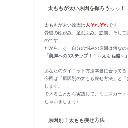
太ももが太い原因を探ろうっっ！
太ももが太い原因は
人それぞれ
です。
骨盤の
ゆがみ
、
足むくみ
、
筋肉
、そして
のです。
だからこそ、自分の悩みの原因は何なの
「美脚への3ステップ！！～太もも編～
あなたのダイエット方法本当に合ってる
今回は
「原因別の太もも痩せ方法」
と
「
します。
できることから実践して、ミニスカート
ちゃいましょう♪
原因別！太もも痩せ方法