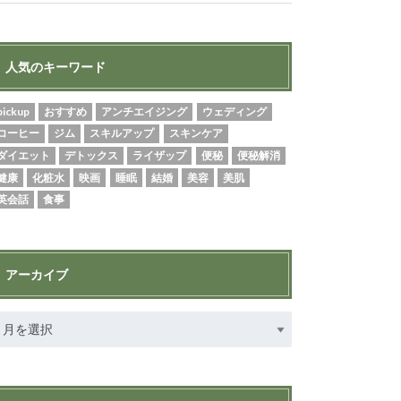
人気のキーワード
pickup
おすすめ
アンチエイジング
ウェディング
コーヒー
ジム
スキルアップ
スキンケア
ダイエット
デトックス
ライザップ
便秘
便秘解消
健康
化粧水
映画
睡眠
結婚
美容
美肌
英会話
食事
アーカイブ