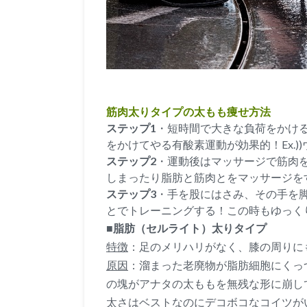
筋肉太りタイプの太もも痩せ方法
ステップ1
・短時間で大きな負荷をかけ
をかけてやる有酸素運動が効果的！Ex.
ステップ2
・運動後はマッサージで筋肉
しまったり脂肪と筋肉とをマッサージを
ステップ3
・手を股にはさみ、その手を
とでトレーニングする！この時もゆっく
■脂肪（セルライト）太りタイプ
特徴
：足のメリハリがなく、膝の周りに
原因
：溜まった老廃物が脂肪細胞にくっ
の塊がアナタの太ももを無残な形に崩し
太さはベストなのにデコボコなコイツが