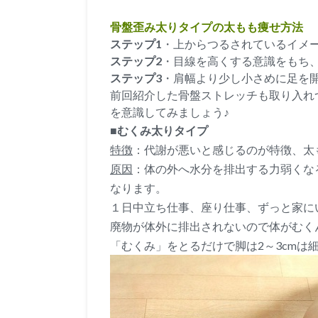
骨盤歪み太りタイプの太もも痩せ方法
ステップ1
・上からつるされているイメ
ステップ2
・目線を高くする意識をもち
ステップ3
・肩幅より少し小さめに足を開
前回紹介した骨盤ストレッチも取り入れ
を意識してみましょう♪
■むくみ太りタイプ
特徴
：代謝が悪いと感じるのが特徴、太
原因
：体の外へ水分を排出する力弱くな
なります。
１日中立ち仕事、座り仕事、ずっと家に
廃物が体外に排出されないので体がむく
「むくみ」をとるだけで脚は2～3cmは