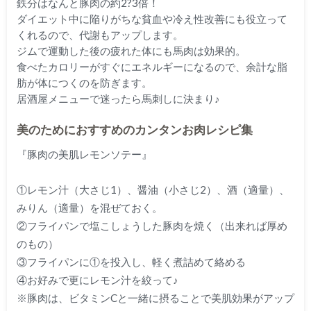
鉄分はなんと豚肉の約2?3倍！
ダイエット中に陥りがちな貧血や冷え性改善にも役立って
くれるので、代謝もアップします。
ジムで運動した後の疲れた体にも馬肉は効果的。
食べたカロリーがすぐにエネルギーになるので、余計な脂
肪が体につくのを防ぎます。
居酒屋メニューで迷ったら馬刺しに決まり♪
美のためにおすすめのカンタンお肉レシピ集
『豚肉の美肌レモンソテー』
①レモン汁（大さじ1）、醤油（小さじ2）、酒（適量）、
みりん（適量）を混ぜておく。
②フライパンで塩こしょうした豚肉を焼く（出来れば厚め
のもの）
③フライパンに①を投入し、軽く煮詰めて絡める
④お好みで更にレモン汁を絞って♪
※豚肉は、ビタミンCと一緒に摂ることで美肌効果がアップ