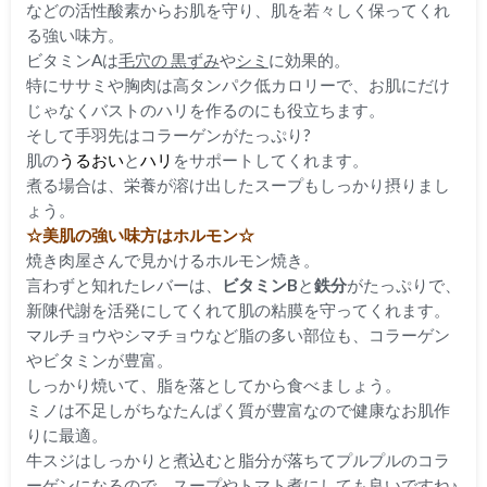
などの活性酸素からお肌を守り、肌を若々しく保ってくれ
る強い味方。
ビタミンAは
毛穴の 黒ずみ
や
シミ
に効果的。
特にササミや胸肉は高タンパク低カロリーで、お肌にだけ
じゃなくバストのハリを作るのにも役立ちます。
そして手羽先はコラーゲンがたっぷり?
肌の
うるおい
と
ハリ
をサポートしてくれます。
煮る場合は、栄養が溶け出したスープもしっかり摂りまし
ょう。
☆美肌の強い味方はホルモン☆
焼き肉屋さんで見かけるホルモン焼き。
言わずと知れたレバーは、
ビタミンB
と
鉄分
がたっぷりで、
新陳代謝を活発にしてくれて肌の粘膜を守ってくれます。
マルチョウやシマチョウなど脂の多い部位も、コラーゲン
やビタミンが豊富。
しっかり焼いて、脂を落としてから食べましょう。
ミノは不足しがちなたんぱく質が豊富なので健康なお肌作
りに最適。
牛スジはしっかりと煮込むと脂分が落ちてプルプルのコラ
ーゲンになるので、スープやトマト煮にしても良いですね♪