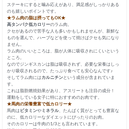
ステーキにすると噛み応えがあり、満足感がしっかりある
のも嬉しいポイントです。
★ラム肉の脂は摂ってもOK★
高タンパク低カロリー
のラム肉。
クセがあるので苦手な人も多いかもしれませんが、新鮮な
ものを選んで、ハーブなどを使って焼けばクセも気になり
ません。
ラム肉のいいところは、脂が人体に吸収されにくいという
ところ。
なのでジンギスカンは脂は吸収されず、必要な栄養はしっ
かり吸収されるので、たっぷり食べても安心なんです♪
そしてラム肉には
カルニチン
という成分が含まれていま
す。
これは脂肪燃焼効果があり、アスリートも注目の成分！
運動をしている女子に特におすすめのお肉です。
★馬肉の栄養豊富で低カロリー★
馬肉は
ビタミン
や
ミネラル
、たんぱく質がとっても豊富な
のに、低カロリーなダイエットにぴったりのお肉。
そのカロリーは牛肉の1/3とも言われています。