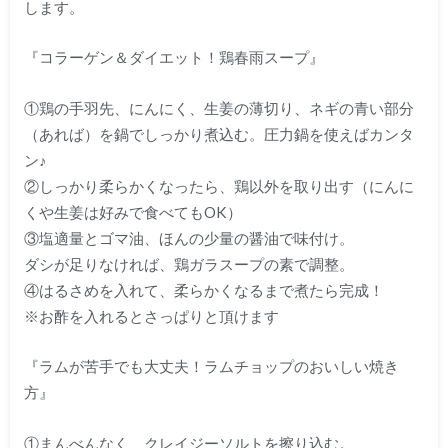
します。
『コラーゲン＆ダイエット！鶏春雨スープ』
①鶏の手羽先、にんにく、生姜の薄切り、ネギの青い部分
（あれば）を鍋でしっかり煮込む。圧力鍋を使えばカンタ
ン♪
②しっかり柔らかくなったら、鶏以外を取り出す（にんに
くや生姜は好みで食べてもOK）
③塩適量とゴマ油、ほんの少量の醤油で味付け。
ダシが足りなければ、鶏ガラスープの素で調整。
④はるさめを入れて、柔らかくなるまで煮たら完成！
※お酢を入れるとさっぱりと頂けます
『ラムが苦手でも大丈夫！ラムチョップのおいしい焼き
方』
①まんべんなく、クレイジーソルトを擦り込む。