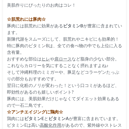
美肌作りにぴったりのお肉はコレ！
☆肌荒れには豚肉☆
豚肉には肌荒れに効果がある
ビタミンB
が豊富に含まれてい
ます。
新陳代謝をスムーズにして、肌荒れやニキビにも効果的！
特に豚肉のビタミンBは、全ての食べ物の中でも上位に入る
含有量。
おすすめな部位は
ヒレ
や
肩ロース
など脂身の少ない部分。
これならカロリーを気にすることなく摂れますよね♪
そして沖縄料理のミミガーや、豚足などコラーゲンたっぷ
りの部分もおすすめです。
翌日に化粧のノリが変わった！という口コミがあるほど、
即効性があるのも嬉しいポイント?
豚肉には、美肌効果だけじゃなくてダイエット効果もある
ので一石二鳥です。
☆アンチエイジングに鶏肉☆
鶏肉には
ビタミンE
と
ビタミンA
が豊富に含まれています。
ビタミンEは高い
高酸化作用
があるので、紫外線やストレス