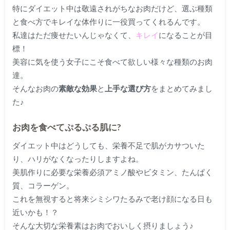
特にダイエット中は敬遠されがちなお肉だけど、選ぶ種類
と食べ方でキレイな体作りに一役買ってくれるんです。
私達はただ痩せたいんじゃなくて、
キレイ
になることが目
標！
美容に気を使う女子にこそ食べて欲しい様々な種類のお肉
達。
そんなお肉の
素敵な効果
と
上手な選び方
をまとめてみまし
た♪
お肉を食べてぷるぷる肌に?
ダイエット中はどうしても、栄養不足で肌がカサついた
り、ハリがなくなったりしますよね。
美肌作りに必要な栄養必須アミノ酸やビタミン、たんぱく
質、コラーゲン。
これを無視すると将来シミシワたるみで老け顔になる日も
近いかも！？
そんな
大切な栄養素
はお肉でおいしく摂りましょう♪