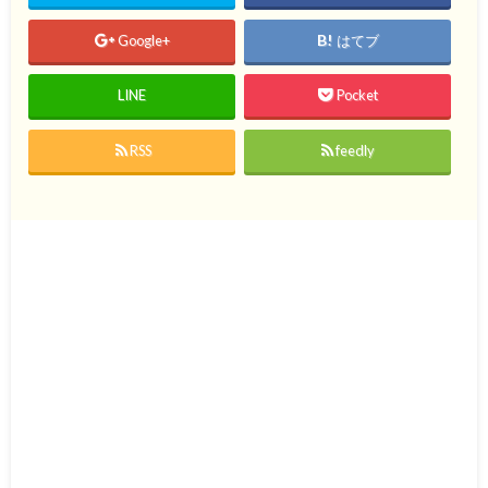
Google+
はてブ
LINE
Pocket
RSS
feedly