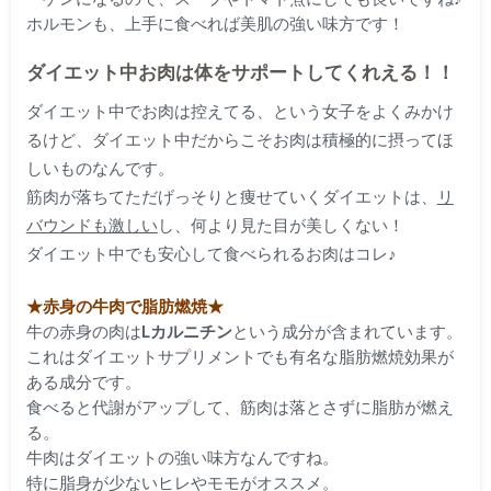
ホルモンも、上手に食べれば美肌の強い味方です！
ダイエット中お肉は体をサポートしてくれえる！！
ダイエット中でお肉は控えてる、という女子をよくみかけ
るけど、ダイエット中だからこそお肉は積極的に摂ってほ
しいものなんです。
筋肉が落ちてただげっそりと痩せていくダイエットは、
リ
バウンドも激しい
し、何より見た目が
美しくない
！
ダイエット中でも安心して食べられるお肉はコレ♪
★赤身の牛肉で脂肪燃焼★
牛の赤身の肉は
Lカルニチン
という成分が含まれています。
これはダイエットサプリメントでも有名な脂肪燃焼効果が
ある成分です。
食べると代謝がアップして、筋肉は落とさずに脂肪が燃え
る。
牛肉はダイエットの強い味方なんですね。
特に脂身が少ないヒレやモモがオススメ。