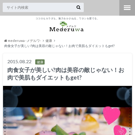
ココロもカラダも。魅力をかさねる。ワタシを愛でる。
mederuwa -メデルワ-
健康
肉食女子が美しい?肉は美容の敵じゃない！お肉で美肌もダイエットもget?
2015.08.22
健康
肉食女子が美しい?肉は美容の敵じゃない！お
肉で美肌もダイエットもget?