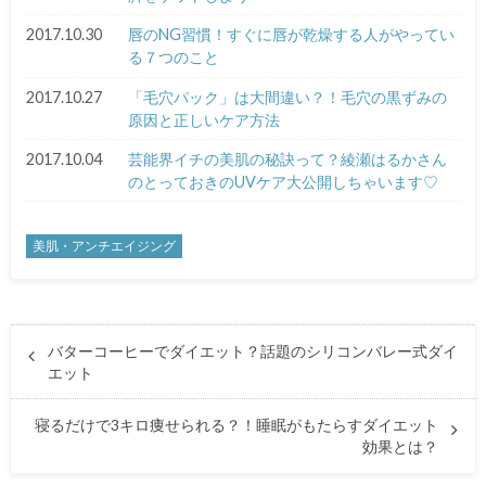
2017.10.30
唇のNG習慣！すぐに唇が乾燥する人がやってい
る７つのこと
2017.10.27
「毛穴パック」は大間違い？！毛穴の黒ずみの
原因と正しいケア方法
2017.10.04
芸能界イチの美肌の秘訣って？綾瀬はるかさん
のとっておきのUVケア大公開しちゃいます♡
美肌・アンチエイジング
バターコーヒーでダイエット？話題のシリコンバレー式ダイ
エット
寝るだけで3キロ痩せられる？！睡眠がもたらすダイエット
効果とは？