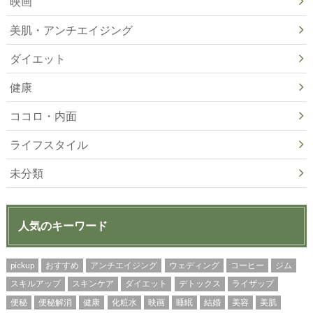
映画
美肌・アンチエイジング
ダイエット
健康
ココロ・内面
ライフスタイル
未分類
人気のキーワード
pickup
おすすめ
アンチエイジング
ウェディング
コーヒー
ジム
スキルアップ
スキンケア
ダイエット
デトックス
ライザップ
便秘
便秘解消
健康
化粧水
映画
睡眠
結婚
美容
美肌