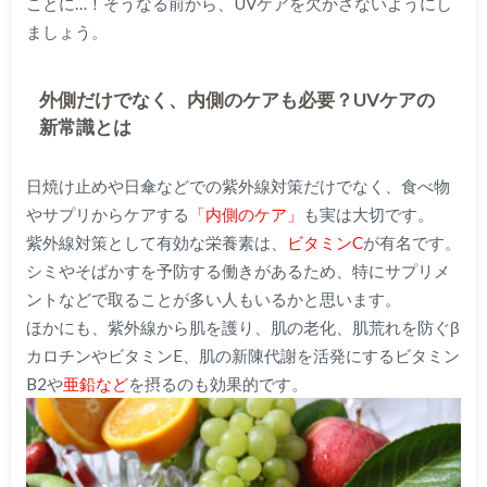
ことに…！そうなる前から、UVケアを欠かさないようにし
ましょう。
外側だけでなく、内側のケアも必要？UVケアの
新常識とは
日焼け止めや日傘などでの紫外線対策だけでなく、食べ物
やサプリからケアする
「内側のケア」
も実は大切です。
紫外線対策として有効な栄養素は、
ビタミンC
が有名です。
シミやそばかすを予防する働きがあるため、特にサプリメ
ントなどで取ることが多い人もいるかと思います。
ほかにも、紫外線から肌を護り、肌の老化、肌荒れを防ぐβ
カロチンやビタミンE、肌の新陳代謝を活発にするビタミン
B2や
亜鉛など
を摂るのも効果的です。