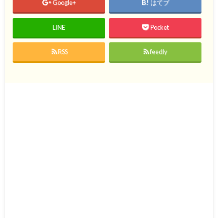
Google+
はてブ
LINE
Pocket
RSS
feedly