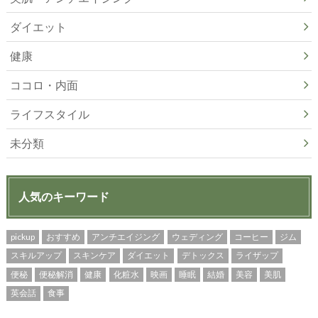
ダイエット
健康
ココロ・内面
ライフスタイル
未分類
人気のキーワード
pickup
おすすめ
アンチエイジング
ウェディング
コーヒー
ジム
スキルアップ
スキンケア
ダイエット
デトックス
ライザップ
便秘
便秘解消
健康
化粧水
映画
睡眠
結婚
美容
美肌
英会話
食事