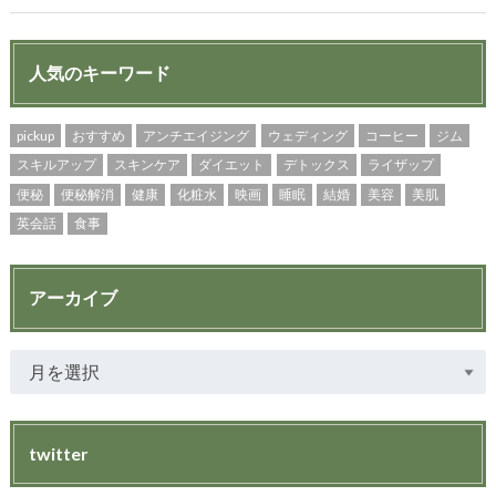
人気のキーワード
pickup
おすすめ
アンチエイジング
ウェディング
コーヒー
ジム
スキルアップ
スキンケア
ダイエット
デトックス
ライザップ
便秘
便秘解消
健康
化粧水
映画
睡眠
結婚
美容
美肌
英会話
食事
アーカイブ
twitter