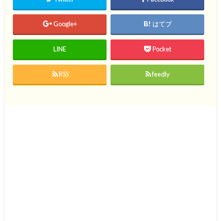
Google+
はてブ
LINE
Pocket
RSS
feedly