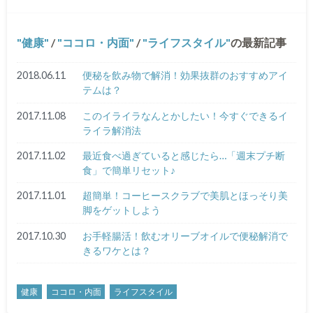
健康
/
ココロ・内面
/
ライフスタイル
の最新記事
2018.06.11
便秘を飲み物で解消！効果抜群のおすすめアイ
テムは？
2017.11.08
このイライラなんとかしたい！今すぐできるイ
ライラ解消法
2017.11.02
最近食べ過ぎていると感じたら…「週末プチ断
食」で簡単リセット♪
2017.11.01
超簡単！コーヒースクラブで美肌とほっそり美
脚をゲットしよう
2017.10.30
お手軽腸活！飲むオリーブオイルで便秘解消で
きるワケとは？
健康
ココロ・内面
ライフスタイル