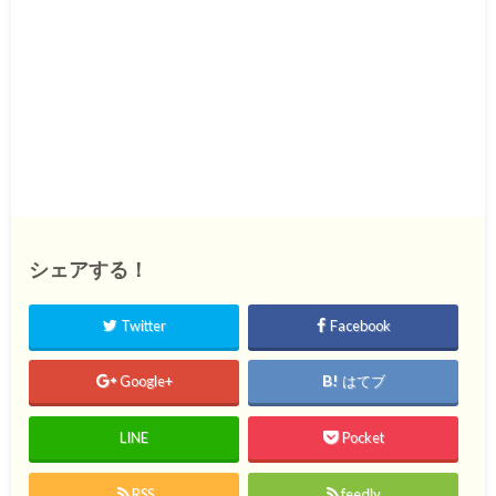
シェアする！
Twitter
Facebook
Google+
はてブ
LINE
Pocket
RSS
feedly