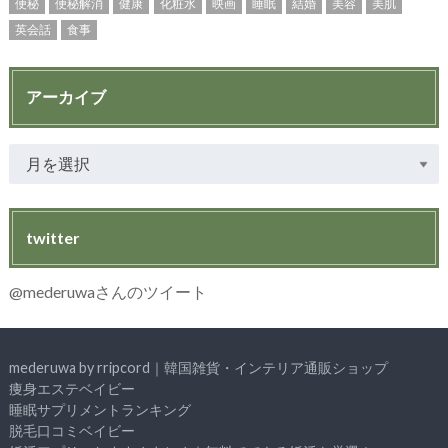
便秘
便秘解消
健康
化粧水
映画
睡眠
結婚
美容
美肌
英会話
食事
アーカイブ
twitter
@mederuwaさんのツイート
mederuwa by rripcord｜韓国雑貨・インテリア通販ショップ
痩身エステベイビー
睡眠サプリメントランキング
脱毛口コミベイビー