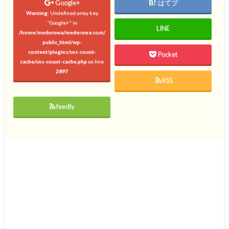
Google+
はてブ
Warning
: Undefined array key
"Google+" in
LINE
/home/mederuwa/mederuwa.com/
public_html/wp-
content/plugins/sns-count-
Pocket
cache/sns-count-cache.php
on line
2897
RSS
feedly