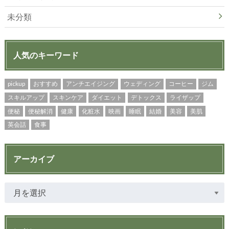
未分類
人気のキーワード
pickup
おすすめ
アンチエイジング
ウェディング
コーヒー
ジム
スキルアップ
スキンケア
ダイエット
デトックス
ライザップ
便秘
便秘解消
健康
化粧水
映画
睡眠
結婚
美容
美肌
英会話
食事
アーカイブ