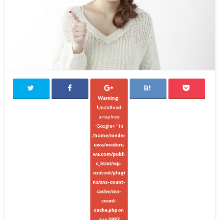
Warning
:
Undefined
array key
"Google+" in
/home/meder
uwa/mederu
wa.com/publi
c_html/wp-
content/plugi
ns/sns-count-
cache/sns-
count-
cache.php
on
line
2897