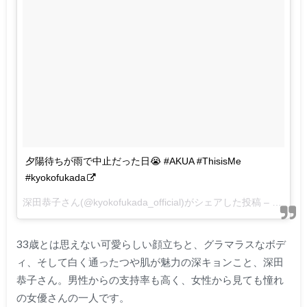
夕陽待ちが雨で中止だった日😭 #AKUA #ThisisMe
#kyokofukada
深田恭子さん(@kyokofukada_official)がシェアした投稿 –
2016 7
33歳とは思えない可愛らしい顔立ちと、グラマラスなボデ
ィ、そして白く通ったつや肌が魅力の深キョンこと、深田
恭子さん。男性からの支持率も高く、女性から見ても憧れ
の女優さんの一人です。