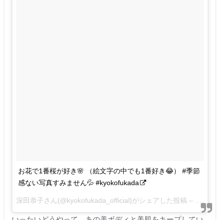
お花で1番桜が好き🌸 （絵文字の中でも1番好き😂） #季節
感ない写真すみません💦 #kyokofukada
深田恭子さん(@kyokofukada_official)がシェアした投稿 –
2016 8
いったいどうやって、あの美ボディと美肌をキープしてい