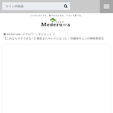
ココロもカラダも。魅力をかさねる。ワタシを愛でる。
mederuwa -メデルワ-
ダイエット
【これならマネできる！】最近またキレイになった！33歳深キョンの簡単美容法