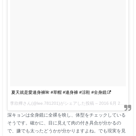
夏天就是愛連身褲🌺 #草帽 #連身褲 #涼鞋 #全身鏡
李欣樺さん(@lee.781201)がシェアした投稿 –
2016 6月 29 8:56午前 PDT
深キョンは全身鏡に全裸を映し、体型をチェックしている
そうです。確かに、目に見えて肉の付き具合が分かるの
で、嫌でも太ったどうかが分かりますよね。でも現実を見