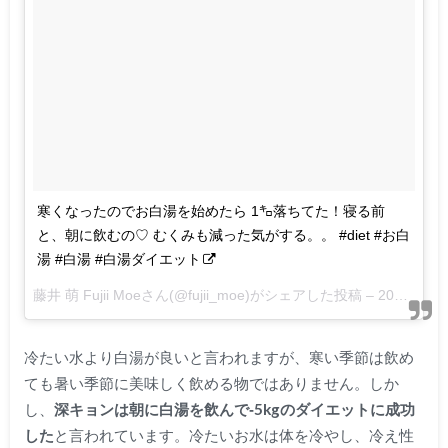
寒くなったのでお白湯を始めたら 1㌔落ちてた！寝る前
と、朝に飲むの♡ むくみも減った気がする。。 #diet #お白
湯 #白湯 #白湯ダイエット
藤井 萌 Fujii Moeさん(@fujii_moe)がシェアした投稿 –
2016 11月 21 9:20午後 PST
冷たい水より白湯が良いと言われますが、寒い季節は飲め
ても暑い季節に美味しく飲める物ではありません。しか
し、
深キョンは朝に白湯を飲んで‐5kgのダイエットに成功
した
と言われています。冷たいお水は体を冷やし、冷え性