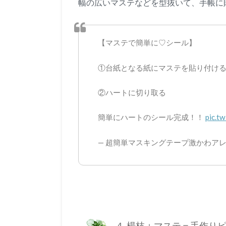
幅の広いマステなどを型抜いて、手帳に
【マステで簡単に♡シール】
①台紙となる紙にマステを貼り付け
②ハートに切り取る
簡単にハートのシール完成！！
pic.t
— 超簡単マスキングテープ激かわアレンジ集♡