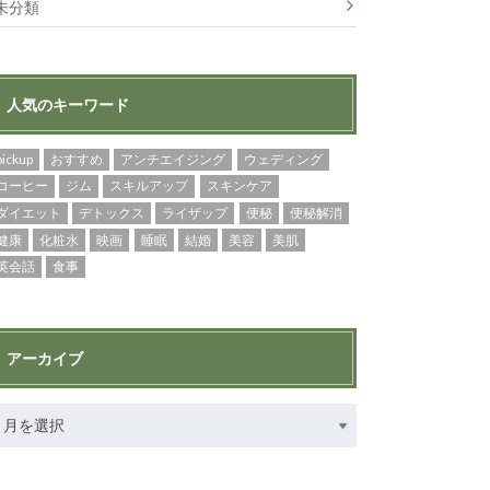
未分類
人気のキーワード
pickup
おすすめ
アンチエイジング
ウェディング
コーヒー
ジム
スキルアップ
スキンケア
ダイエット
デトックス
ライザップ
便秘
便秘解消
健康
化粧水
映画
睡眠
結婚
美容
美肌
英会話
食事
アーカイブ