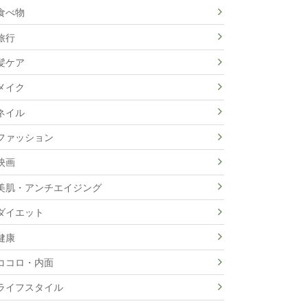
食べ物
旅行
髪ケア
メイク
ネイル
ファッション
映画
美肌・アンチエイジング
ダイエット
健康
ココロ・内面
ライフスタイル