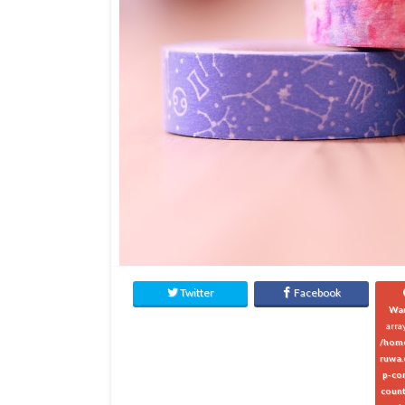
Twitter
Facebook
Wa
arra
/hom
ruwa.
p-co
count