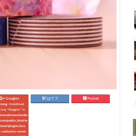
Google+
はてブ
Pocket
rning
: Undefined
y key "Google+" in
e/mederuwa/mede
com/public_html/w
ntent/plugins/sns-
-cache/sns-count-