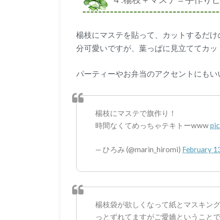
４.楊枝＋マステ＝手作り
楊枝にマステを貼って、カットするだけ
分可愛いですが、葉っぱに見立ててカッ
パーティーやお弁当のアクセントにもい
楊枝にマステで旗作り！
時間なくてめっちゃテキトーwww
pi
— ひろみ (@marin_hiromi)
February 1
楊枝袋が欲しくなって紙とマスキン
っとずれてますがご愛嬌ということ