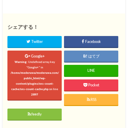
シェアする！
Twitter
Facebook
Google+
はてブ
Warning
: Undefined array key
"Google+" in
LINE
/home/mederuwa/mederuwa.com/
public_html/wp-
content/plugins/sns-count-
Pocket
cache/sns-count-cache.php
on line
2897
RSS
feedly