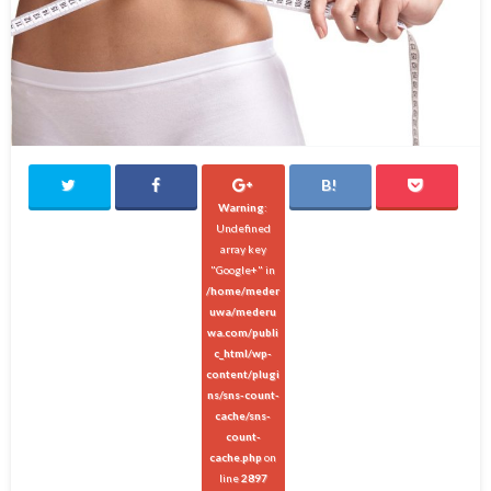
Warning
:
Undefined
array key
"Google+" in
/home/meder
uwa/mederu
wa.com/publi
c_html/wp-
content/plugi
ns/sns-count-
cache/sns-
count-
cache.php
on
line
2897