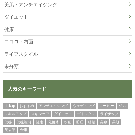
美肌・アンチエイジング
ダイエット
健康
ココロ・内面
ライフスタイル
未分類
人気のキーワード
pickup
おすすめ
アンチエイジング
ウェディング
コーヒー
ジム
スキルアップ
スキンケア
ダイエット
デトックス
ライザップ
便秘
便秘解消
健康
化粧水
映画
睡眠
結婚
美容
美肌
英会話
食事