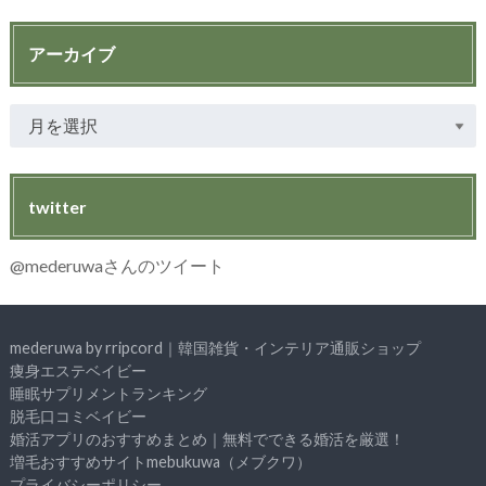
アーカイブ
twitter
@mederuwaさんのツイート
mederuwa by rripcord｜韓国雑貨・インテリア通販ショップ
痩身エステベイビー
睡眠サプリメントランキング
脱毛口コミベイビー
婚活アプリのおすすめまとめ｜無料でできる婚活を厳選！
増毛おすすめサイトmebukuwa（メブクワ）
プライバシーポリシー