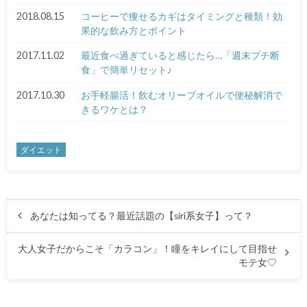
2018.08.15
コーヒーで痩せるカギはタイミングと種類！効
果的な飲み方とポイント
2017.11.02
最近食べ過ぎていると感じたら…「週末プチ断
食」で簡単リセット♪
2017.10.30
お手軽腸活！飲むオリーブオイルで便秘解消で
きるワケとは？
ダイエット
あなたは知ってる？最近話題の【siri系女子】って？
大人女子だからこそ「カラコン」！瞳をキレイにして目指せ
モテ女♡