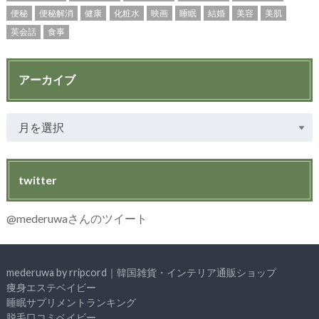
便秘
便秘解消
健康
化粧水
映画
睡眠
結婚
美容
美肌
英会話
食事
アーカイブ
twitter
@mederuwaさんのツイート
mederuwa by rripcord｜韓国雑貨・インテリア通販ショップ
痩身エステベイビー
睡眠サプリメントランキング
脱毛口コミベイビー