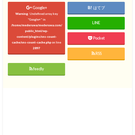
Google+
はてブ
Warning
: Undefined array key
"Google+" in
LINE
/home/mederuwa/mederuwa.com/
public_html/wp-
content/plugins/sns-count-
Pocket
cache/sns-count-cache.php
on line
2897
RSS
feedly