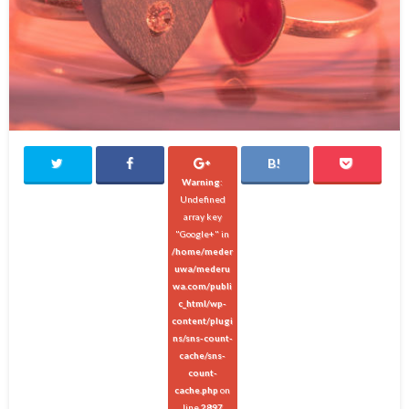
Warning
:
Undefined
array key
"Google+" in
/home/meder
uwa/mederu
wa.com/publi
c_html/wp-
content/plugi
ns/sns-count-
cache/sns-
count-
cache.php
on
line
2897