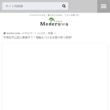
ココロもカラダも。魅力をかさねる。ワタシを愛でる。
mederuwa -メデルワ-
ココロ・内面
中指右手は恋人募集中？！指輪をつける位置が持つ意味?