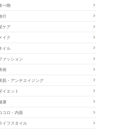
食べ物
旅行
髪ケア
メイク
ネイル
ファッション
映画
美肌・アンチエイジング
ダイエット
健康
ココロ・内面
ライフスタイル