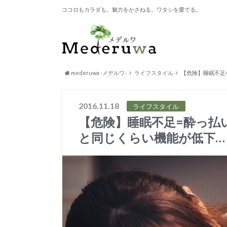
ココロもカラダも。魅力をかさねる。ワタシを愛でる。
mederuwa -メデルワ-
ライフスタイル
【危険】睡眠不足
2016.11.18
ライフスタイル
【危険】睡眠不足=酔っ払
と同じくらい機能が低下…