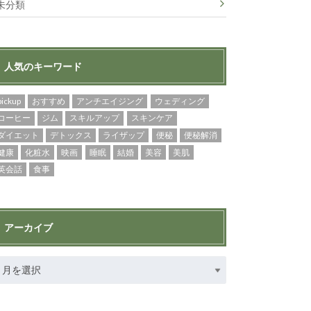
未分類
人気のキーワード
pickup
おすすめ
アンチエイジング
ウェディング
コーヒー
ジム
スキルアップ
スキンケア
ダイエット
デトックス
ライザップ
便秘
便秘解消
健康
化粧水
映画
睡眠
結婚
美容
美肌
英会話
食事
アーカイブ