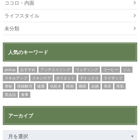
ココロ・内面
ライフスタイル
未分類
人気のキーワード
pickup
おすすめ
アンチエイジング
ウェディング
コーヒー
ジム
スキルアップ
スキンケア
ダイエット
デトックス
ライザップ
便秘
便秘解消
健康
化粧水
映画
睡眠
結婚
美容
美肌
英会話
食事
アーカイブ