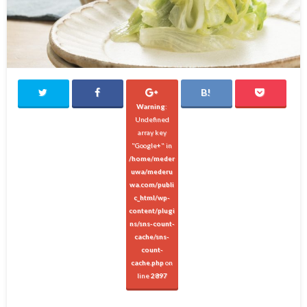
Warning
:
Undefined
array key
"Google+" in
/home/meder
uwa/mederu
wa.com/publi
c_html/wp-
content/plugi
ns/sns-count-
cache/sns-
count-
cache.php
on
line
2897