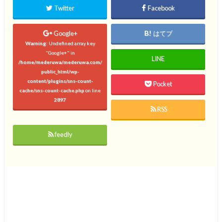
Twitter
Facebook
Google+
はてブ
Warning
: Undefined array key
"Google+" in
LINE
/home/mederuwa/mederuwa.com/
public_html/wp-
content/plugins/sns-count-
Pocket
cache/sns-count-cache.php
on line
2897
RSS
feedly