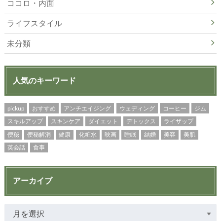
ココロ・内面
ライフスタイル
未分類
人気のキーワード
pickup
おすすめ
アンチエイジング
ウェディング
コーヒー
ジム
スキルアップ
スキンケア
ダイエット
デトックス
ライザップ
便秘
便秘解消
健康
化粧水
映画
睡眠
結婚
美容
美肌
英会話
食事
アーカイブ