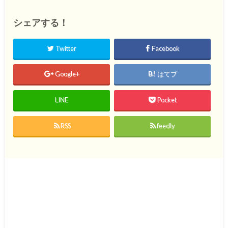
シェアする！
Twitter
Facebook
Google+
はてブ
LINE
Pocket
RSS
feedly