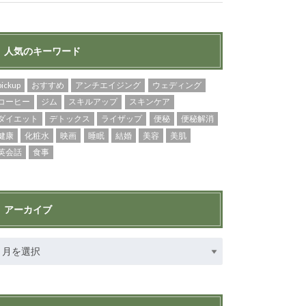
人気のキーワード
pickup
おすすめ
アンチエイジング
ウェディング
コーヒー
ジム
スキルアップ
スキンケア
ダイエット
デトックス
ライザップ
便秘
便秘解消
健康
化粧水
映画
睡眠
結婚
美容
美肌
英会話
食事
アーカイブ