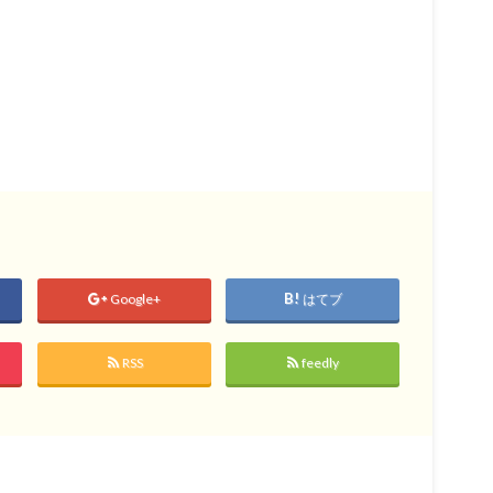
Google+
はてブ
RSS
feedly