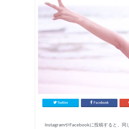
Twitter
Facebook
InstagramやFacebookに投稿す