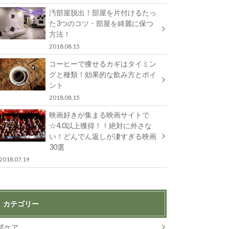
汚部屋脱出！部屋を片付けるたっ
た3つのコツ・部屋を綺麗に保つ
方法！
2018.08.15
コーヒーで痩せるカギはタイミン
グと種類！効果的な飲み方とポイ
ント
2018.08.15
映画好きが集まる映画サイトで
☆4.0以上獲得！！絶対に外さな
い！どんでん返しが凄すぎる映画
30選
2018.07.19
カテゴリー
髪ケア