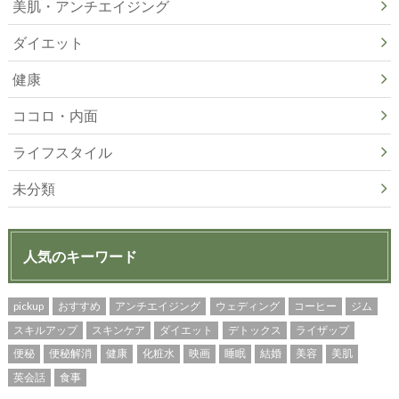
美肌・アンチエイジング
ダイエット
健康
ココロ・内面
ライフスタイル
未分類
人気のキーワード
pickup
おすすめ
アンチエイジング
ウェディング
コーヒー
ジム
スキルアップ
スキンケア
ダイエット
デトックス
ライザップ
便秘
便秘解消
健康
化粧水
映画
睡眠
結婚
美容
美肌
英会話
食事