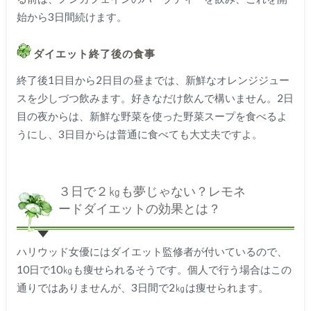
始から
3
日間続けます。
ダイエット終了後の食事
終了後
1
日目から
2
日目の昼までは、新鮮なオレンジジュー
スを少しづつ飲みます。好きなだけ飲んで構いません。
2
日
目の夜からは、新鮮な野菜を使った野菜スープを食べるよ
うにし、
3
日目からは普通に食べても大丈夫ですよ。
３日で２㎏も夢じゃない？レモネ
ードダイエットの効果とは？
ハリウッド女優にはダイエット監修者が付いているので、
10
日で
10
㎏も痩せられるそうです。個人で行う場合はこの
通りではありませんが、
3
日間で
2
㎏は痩せられます。