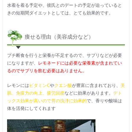
水着を着る予定や、彼氏とのデートの予定が迫っていると
きの短期間ダイエットとしては、とても効果的です。
痩せる理由（美容成分など）
プチ断食を行うと栄養が不足するので、サプリなどが必要
になりますが、
レモネードには必要な栄養素が含まれてい
るのでサプリを飲む必要はありません。
レモンには
ビタミン
C
や
クエン酸
が豊富に含まれており、
美
肌、免疫力の向上、疲労回復
などに効果があります。
デト
ックス効果が高いので胃の洗浄に効果的
で、香りや酸味は
体を活発にしてくれます