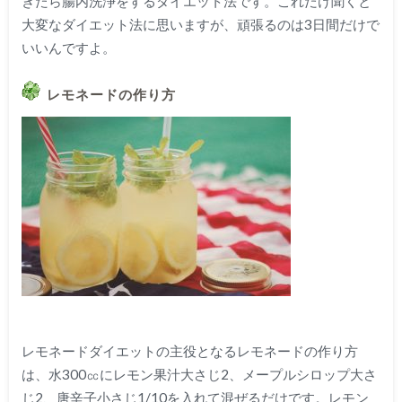
きたら腸内洗浄をするダイエット法です。これだけ聞くと
大変なダイエット法に思いますが、頑張るのは
3
日間だけで
いいんですよ。
レモネードの作り方
レモネードダイエットの主役となるレモネードの作り方
は、水
300
㏄にレモン果汁大さじ
2
、メープルシロップ大さ
じ
2
、唐辛子小さじ
1/10
を入れて混ぜるだけです。レモン