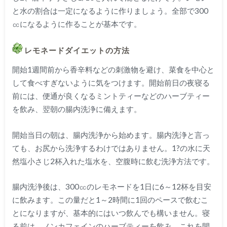
と水の割合は一定になるように作りましょう。全部で
300
㏄になるように作ることが基本です。
レモネードダイエットの方法
開始
1
週間前から香辛料などの刺激物を避け、菜食を中心と
して食べすぎないように気をつけます。開始前日の夜寝る
前には、便通が良くなるミントティーなどのハーブティー
を飲み、翌朝の腸内洗浄に備えます。
開始当日の朝は、腸内洗浄から始めます。腸内洗浄と言っ
ても、お尻から洗浄するわけではありません。
1?
の水に天
然塩小さじ
2
杯入れた塩水を、空腹時に飲む洗浄方法です。
腸内洗浄後は、
300
㏄のレモネードを
1
日に
6
～
12
杯を目安
に飲みます。この量だと
1
～
2
時間に
1
回のペースで飲むこ
とになりますが、基本的にはいつ飲んでも構いません。寝
る前は、ノンカフェインのハーブティーを飲み、これを開