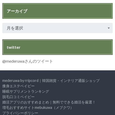
アーカイブ
twitter
@mederuwaさんのツイート
mederuwa by rripcord｜韓国雑貨・インテリア通販ショップ
痩身エステベイビー
睡眠サプリメントランキング
脱毛口コミベイビー
婚活アプリのおすすめまとめ｜無料でできる婚活を厳選！
増毛おすすめサイトmebukuwa（メブクワ）
プライバシーポリシー