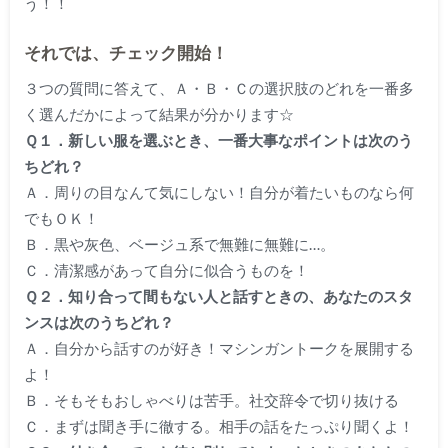
う！！
それでは、チェック開始！
３つの質問に答えて、Ａ・Ｂ・Ｃの選択肢のどれを一番多
く選んだかによって結果が分かります☆
Ｑ１．新しい服を選ぶとき、一番大事なポイントは次のう
ちどれ？
Ａ．周りの目なんて気にしない！自分が着たいものなら何
でもＯＫ！
Ｂ．黒や灰色、ベージュ系で無難に無難に…。
Ｃ．清潔感があって自分に似合うものを！
Ｑ２．知り合って間もない人と話すときの、あなたのスタ
ンスは次のうちどれ？
Ａ．自分から話すのが好き！マシンガントークを展開する
よ！
Ｂ．そもそもおしゃべりは苦手。社交辞令で切り抜ける
Ｃ．まずは聞き手に徹する。相手の話をたっぷり聞くよ！