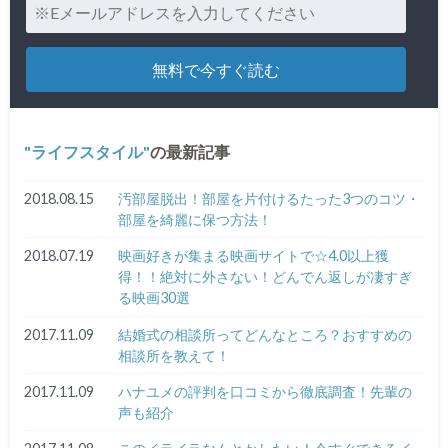
ライフスタイル
の最新記事
2018.08.15
汚部屋脱出！部屋を片付けるたった3つのコツ・
部屋を綺麗に保つ方法！
2018.07.19
映画好きが集まる映画サイトで☆4.0以上獲
得！！絶対に外さない！どんでん返しが凄すぎ
る映画30選
2017.11.09
結婚式の相談所ってどんなところ？おすすめの
相談所を教えて！
2017.11.09
ハナユメの評判を口コミから徹底調査！先輩の
声も紹介