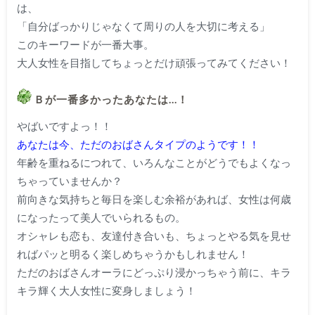
は、
「自分ばっかりじゃなくて周りの人を大切に考える」
このキーワードが一番大事。
大人女性を目指してちょっとだけ頑張ってみてください！
Ｂが一番多かったあなたは…！
やばいですよっ！！
あなたは今、ただのおばさんタイプのようです！！
年齢を重ねるにつれて、いろんなことがどうでもよくなっ
ちゃっていませんか？
前向きな気持ちと毎日を楽しむ余裕があれば、女性は何歳
になったって美人でいられるもの。
オシャレも恋も、友達付き合いも、ちょっとやる気を見せ
ればパッと明るく楽しめちゃうかもしれません！
ただのおばさんオーラにどっぷり浸かっちゃう前に、キラ
キラ輝く大人女性に変身しましょう！