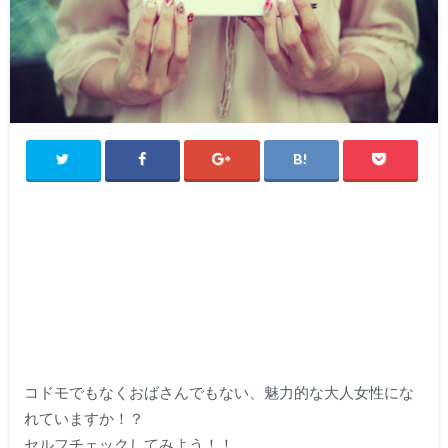
コドモでもなくおばさんでもない、魅力的な大人女性にな
れていますか！？
セルフチェックしてみよう！！