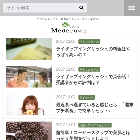
ココロもカラダも。魅力をかさねる。ワタシを愛でる。
2017.11.08
ライフスタイル
ライザップイングリッシュの料金はや
っぱり高いの？
2017.11.08
ライフスタイル
ライザップイングリッシュで英会話！
受講者からの評判は？
2017.11.02
ダイエット
最近食べ過ぎていると感じたら…「週末
プチ断食」で簡単リセット♪
2017.11.01
美肌・アンチエイジング
超簡単！コーヒースクラブで美肌とほ
っそり美脚をゲットしよう