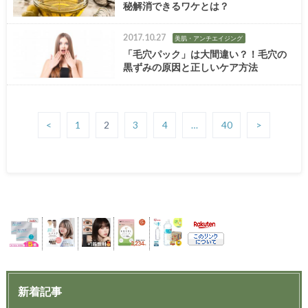
秘解消できるワケとは？
2017.10.27
美肌・アンチエイジング
「毛穴パック」は大間違い？！毛穴の
黒ずみの原因と正しいケア方法
<
1
2
3
4
…
40
>
新着記事