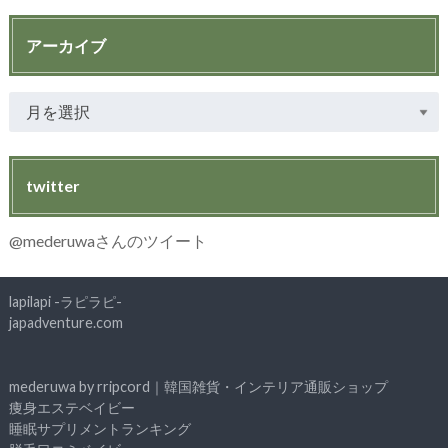
アーカイブ
twitter
@mederuwaさんのツイート
lapilapi -ラピラピ-
japadventure.com
mederuwa by rripcord｜韓国雑貨・インテリア通販ショップ
痩身エステベイビー
睡眠サプリメントランキング