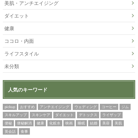
美肌・アンチエイジング
ダイエット
健康
ココロ・内面
ライフスタイル
未分類
人気のキーワード
pickup
おすすめ
アンチエイジング
ウェディング
コーヒー
ジム
スキルアップ
スキンケア
ダイエット
デトックス
ライザップ
便秘
便秘解消
健康
化粧水
映画
睡眠
結婚
美容
美肌
英会話
食事