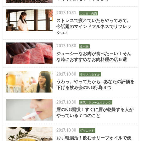
2017.10.31
ココロ・内面
ストレスで疲れていたらやってみて。
今話題のマインドフルネスでリフレッ
シュ♪
2017.10.30
食べ物
ジューシーなお肉が食べた～い！そん
な時におすすめなお肉料理の店５選
2017.10.30
ライフスタイル
うわっ、やってたかも…あなたの評価を
下げる飲み会のNG行為４つ
2017.10.30
美肌・アンチエイジング
唇のNG習慣！すぐに唇が乾燥する人が
やっている７つのこと
2017.10.30
ダイエット
お手軽腸活！飲むオリーブオイルで便