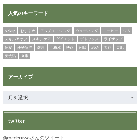
人気のキーワード
pickup
おすすめ
アンチエイジング
ウェディング
コーヒー
ジム
スキルアップ
スキンケア
ダイエット
デトックス
ライザップ
便秘
便秘解消
健康
化粧水
映画
睡眠
結婚
美容
美肌
英会話
食事
アーカイブ
twitter
@mederuwaさんのツイート