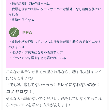
・頬が紅潮して桃色ほっぺに
・代謝を促すので肌のターンオーバーが活発になり新鮮な肌でい
られる
・姿勢が良くなる
PEA
・食欲中枢を抑制していつもより食欲が落ち着くのでダイエット
のチャンス
・ポジティブ思考になりやる気アップ
・ドーパミンを増やすとも言われている
こんなホルモンが多く分泌されるなら、恋する人はキレイ
になりますよね♪
キレイになれないのか！
「でも私…恋してないっっっ！
コノヤロウ！
」
そんな人も諦めないでください。恋をしていなくても
これ
らのホルモンを増やす方法
があります♪