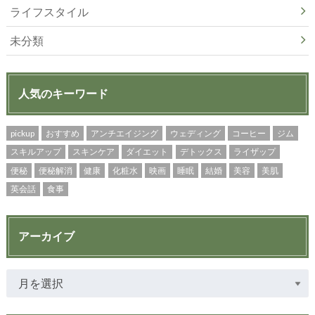
ライフスタイル
未分類
人気のキーワード
pickup
おすすめ
アンチエイジング
ウェディング
コーヒー
ジム
スキルアップ
スキンケア
ダイエット
デトックス
ライザップ
便秘
便秘解消
健康
化粧水
映画
睡眠
結婚
美容
美肌
英会話
食事
アーカイブ