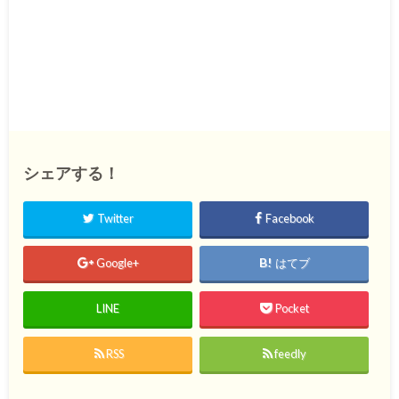
シェアする！
Twitter
Facebook
Google+
はてブ
LINE
Pocket
RSS
feedly